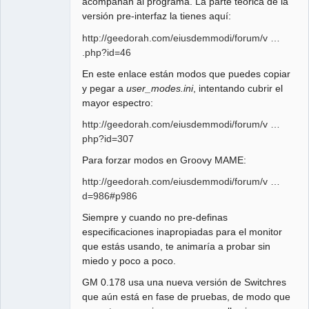
acompañan al programa. La parte teórica de la
versión pre-interfaz la tienes aquí:
http://geedorah.com/eiusdemmodi/forum/v …
.php?id=46
En este enlace están modos que puedes copiar
y pegar a
user_modes.ini
, intentando cubrir el
mayor espectro:
http://geedorah.com/eiusdemmodi/forum/v …
php?id=307
Para forzar modos en Groovy MAME:
http://geedorah.com/eiusdemmodi/forum/v …
d=986#p986
Siempre y cuando no pre-definas
especificaciones inapropiadas para el monitor
que estás usando, te animaría a probar sin
miedo y poco a poco.
GM 0.178 usa una nueva versión de Switchres
que aún está en fase de pruebas, de modo que