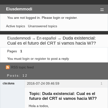
Eiusdemmodi
You are not logged in.
Please login or register.
Index
Active topics
Unanswered topics
Search
Register
→
Duda existencial:
Eiusdemmodi
→
En español
Cual es el futuro del CRT si vamos hacia W7?
Login
Pages
1
You must
login
or
register
to post a reply
RSS topic feed
Posts: 12
2016-07-24 09:46:59
1
cbcduna
Member
Topic: Duda existencial: Cual es el
Offline
futuro del CRT si vamos hacia W7?
Hola a todos,