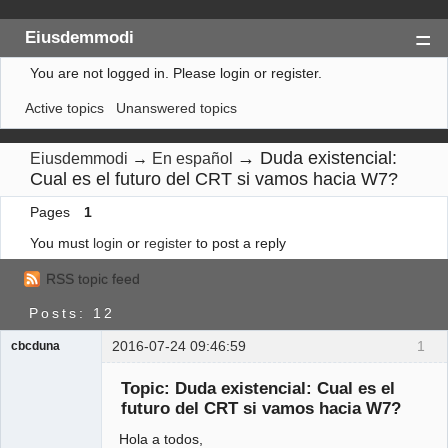
Eiusdemmodi
You are not logged in.
Please login or register.
Index
Active topics
Unanswered topics
Search
Register
→
Duda existencial:
Eiusdemmodi
→
En español
Cual es el futuro del CRT si vamos hacia W7?
Login
Pages
1
You must
login
or
register
to post a reply
RSS topic feed
Posts: 12
2016-07-24 09:46:59
1
cbcduna
Member
Topic: Duda existencial: Cual es el
Offline
futuro del CRT si vamos hacia W7?
Hola a todos,