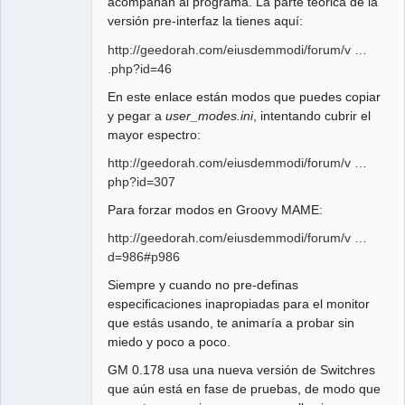
acompañan al programa. La parte teórica de la
versión pre-interfaz la tienes aquí:
http://geedorah.com/eiusdemmodi/forum/v …
.php?id=46
En este enlace están modos que puedes copiar
y pegar a
user_modes.ini
, intentando cubrir el
mayor espectro:
http://geedorah.com/eiusdemmodi/forum/v …
php?id=307
Para forzar modos en Groovy MAME:
http://geedorah.com/eiusdemmodi/forum/v …
d=986#p986
Siempre y cuando no pre-definas
especificaciones inapropiadas para el monitor
que estás usando, te animaría a probar sin
miedo y poco a poco.
GM 0.178 usa una nueva versión de Switchres
que aún está en fase de pruebas, de modo que