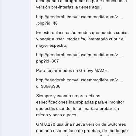
acompañan al programa. La parte teórica de la
versión pre-interfaz la tienes aquí:
http://geedorah.com/eiusdemmodi/forum/v …
.php?id=46
En este enlace están modos que puedes copiar
y pegar a
user_modes.ini
, intentando cubrir el
mayor espectro:
http://geedorah.com/eiusdemmodi/forum/v …
php?id=307
Para forzar modos en Groovy MAME:
http://geedorah.com/eiusdemmodi/forum/v …
d=986#p986
Siempre y cuando no pre-definas
especificaciones inapropiadas para el monitor
que estás usando, te animaría a probar sin
miedo y poco a poco.
GM 0.178 usa una nueva versión de Switchres
que aún está en fase de pruebas, de modo que