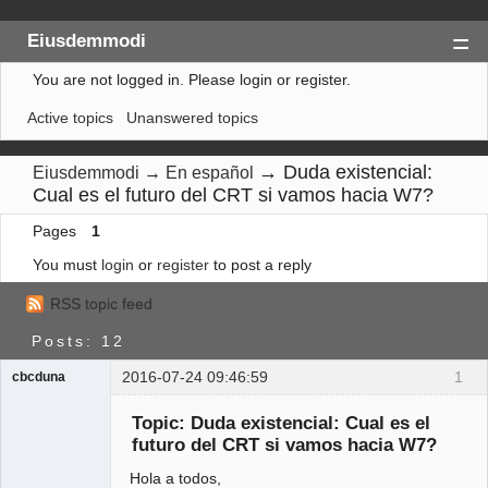
Eiusdemmodi
You are not logged in.
Please login or register.
Index
Active topics
Unanswered topics
Search
Register
→
Duda existencial:
Eiusdemmodi
→
En español
Cual es el futuro del CRT si vamos hacia W7?
Login
Pages
1
You must
login
or
register
to post a reply
RSS topic feed
Posts: 12
2016-07-24 09:46:59
1
cbcduna
Member
Topic: Duda existencial: Cual es el
Offline
futuro del CRT si vamos hacia W7?
Hola a todos,